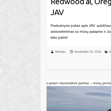
Redwood’ai, Orego
JAV
Paskutinysis įrašas apie JAV: aukščiaus
atsisveikinimas su mūsų palapine ir Ju
teko patirti!
Mindau
November 24, 2016
K
Lassen nacionalinis parkas – mūsų pirmie