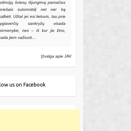
tolimūjų šviesų išjungimą pamačius
priešais sutomobilį net nėr ką
kalbėti. Užtat jei esi lietuvis, tau prie
lygiaverčių sankryžų visada
pirmenybė, nes – iš kur jie žino,
kada jiem važiuoti…
Įžvalga apie JAV
low us on Facebook