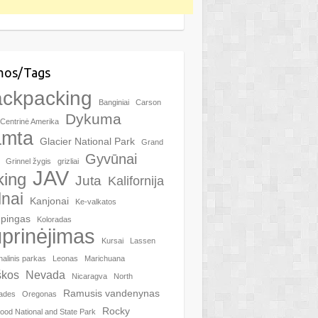
mos/Tags
ackpacking
Banginiai
Carson
Dykuma
Centrinė Amerika
amta
Glacier National Park
Grand
Gyvūnai
Grinnel žygis
grizliai
JAV
king
Juta
Kalifornija
lnai
Kanjonai
Ke-valkatos
pingas
Koloradas
prinėjimas
Kursai
Lassen
nalinis parkas
Leonas
Marichuana
kos
Nevada
Nicaragva
North
Ramusis vandenynas
ades
Oregonas
Rocky
od National and State Park