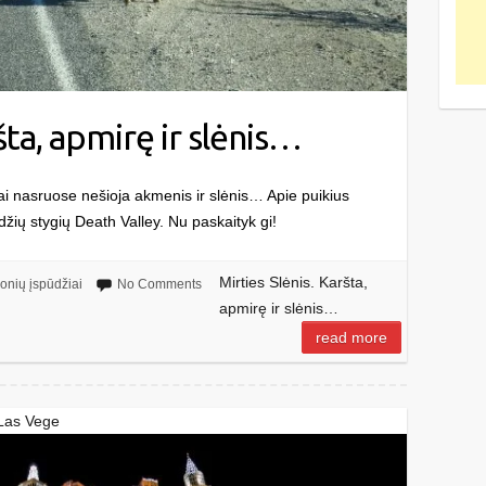
šta, apmirę ir slėnis…
tai nasruose nešioja akmenis ir slėnis… Apie puikius
ių stygių Death Valley. Nu paskaityk gi!
Mirties Slėnis. Karšta,
ionių įspūdžiai
No Comments
apmirę ir slėnis…
read more
 Las Vege