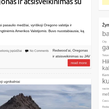
nas ir atsisveikinimas su
Žy
i pasaulio medžiai, vyriškoji Oregono valstija ir
ngtinėmis Amerikos Valstijomis. Buvo nuostabiausia, ką
b
City
g
Redwood’ai, Oregonas
elionių įspūdžiai
No Comments
Teton
ir atsisveikinimas su JAV
Hi
read more
ka
Kem
ku
ji ugnikalniai
nacio
meš
Casc
Redwo