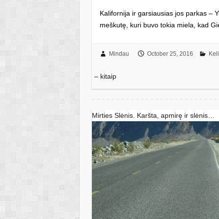
Kalifornija ir garsiausias jos parkas – 
meškutę, kuri buvo tokia miela, kad Gie
Mindau
October 25, 2016
Kel
– kitaip
Mirties Slėnis. Karšta, apmirę ir slėnis…