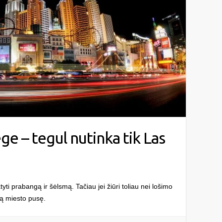
ge – tegul nutinka tik Las
ti prabangą ir šėlsmą. Tačiau jei žiūri toliau nei lošimo
ąją miesto pusę.