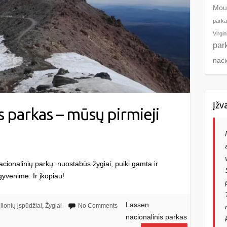
Mou
parka
Virgin
par
naci
Įžv
s parkas – mūsų pirmieji
cionalinių parkų: nuostabūs žygiai, puiki gamta ir
gyvenime. Ir įkopiau!
Lassen
lionių įspūdžiai
,
Žygiai
No Comments
nacionalinis parkas