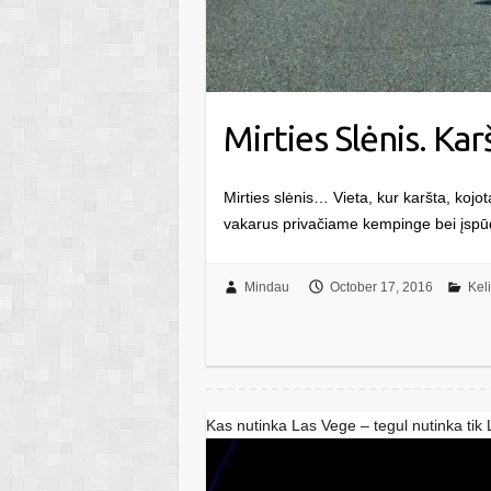
Mirties Slėnis. Kar
Mirties slėnis… Vieta, kur karšta, kojo
vakarus privačiame kempinge bei įspūdž
Mindau
October 17, 2016
Kel
Kas nutinka Las Vege – tegul nutinka tik