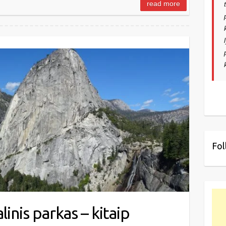
read more
Fol
inis parkas – kitaip