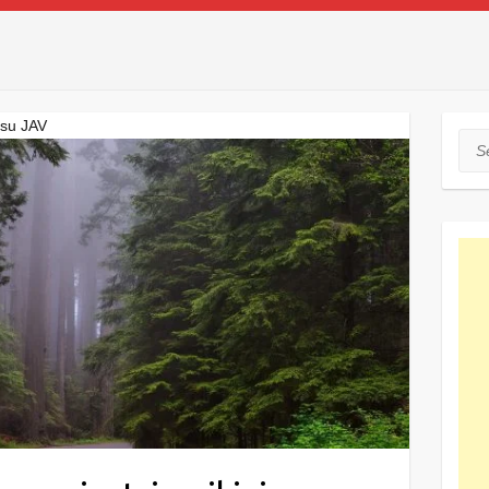
 su JAV
Sea