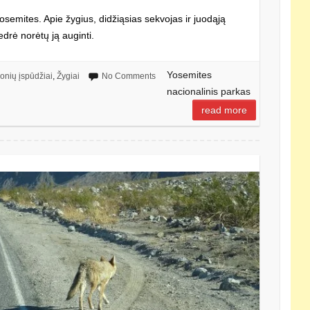
Yosemites. Apie žygius, didžiąsias sekvojas ir juodąją
drė norėtų ją auginti.
Yosemites
ionių įspūdžiai
,
Žygiai
No Comments
nacionalinis parkas
read more