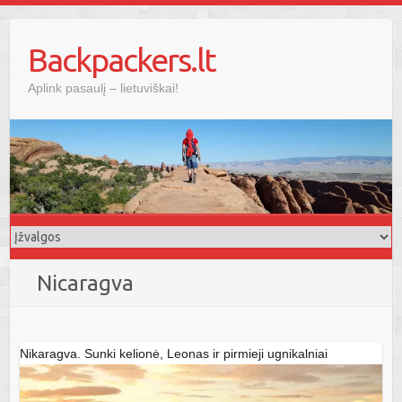
Skip
to
Backpackers.lt
content
Aplink pasaulį – lietuviškai!
Nicaragva
Nikaragva. Sunki kelionė, Leonas ir pirmieji ugnikalniai