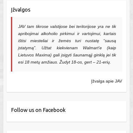
Įžvalgos
JAV tam tikrose valstijose bei teritorijose yra ne tik
apribojimai alkoholio pirkimui ir vartojimui, kartais
ištisi miesteliai ir žemės turi nustatę “sausą
įstatymą”. Užtat kiekvienam Walmart’e (kaip
Lietuvos Maxima) gali įsigyti šaunamąjį ginklą jei tik
esi 18 metų amžiaus. Žudyt 18-os, gert – 21-erių.
Įžvalga apie JAV
Follow us on Facebook