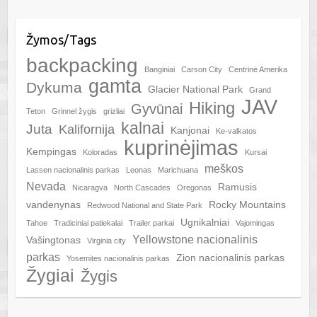
Žymos/Tags
backpacking
Banginiai
Carson City
Centrinė Amerika
gamta
Dykuma
Glacier National Park
Grand
JAV
Hiking
Gyvūnai
Teton
Grinnel žygis
grizliai
kalnai
Juta
Kalifornija
Kanjonai
Ke-valkatos
kuprinėjimas
Kempingas
Koloradas
Kursai
meškos
Lassen nacionalinis parkas
Leonas
Marichuana
Nevada
Ramusis
Nicaragva
North Cascades
Oregonas
vandenynas
Rocky Mountains
Redwood National and State Park
Ugnikalniai
Tahoe
Tradiciniai patiekalai
Trailer parkai
Vajomingas
Yellowstone nacionalinis
Vašingtonas
Virginia city
parkas
Zion nacionalinis parkas
Yosemites nacionalinis parkas
Žygiai
Žygis