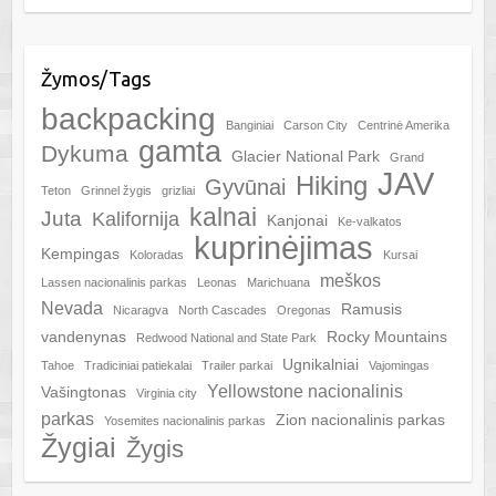
Žymos/Tags
backpacking
Banginiai
Carson City
Centrinė Amerika
gamta
Dykuma
Glacier National Park
Grand
JAV
Hiking
Gyvūnai
Teton
Grinnel žygis
grizliai
kalnai
Juta
Kalifornija
Kanjonai
Ke-valkatos
kuprinėjimas
Kempingas
Koloradas
Kursai
meškos
Lassen nacionalinis parkas
Leonas
Marichuana
Nevada
Ramusis
Nicaragva
North Cascades
Oregonas
vandenynas
Rocky Mountains
Redwood National and State Park
Ugnikalniai
Tahoe
Tradiciniai patiekalai
Trailer parkai
Vajomingas
Yellowstone nacionalinis
Vašingtonas
Virginia city
parkas
Zion nacionalinis parkas
Yosemites nacionalinis parkas
Žygiai
Žygis