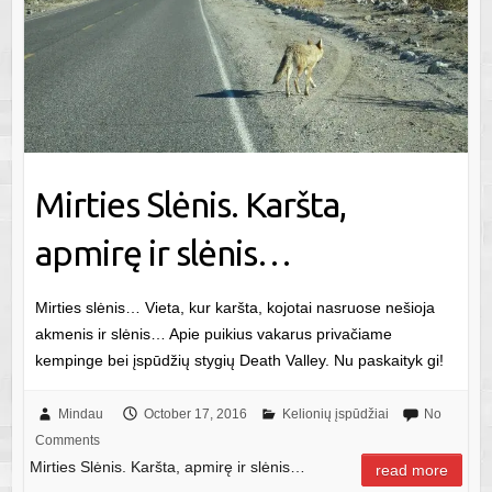
Mirties Slėnis. Karšta,
apmirę ir slėnis…
Mirties slėnis… Vieta, kur karšta, kojotai nasruose nešioja
akmenis ir slėnis… Apie puikius vakarus privačiame
kempinge bei įspūdžių stygių Death Valley. Nu paskaityk gi!
Mindau
October 17, 2016
Kelionių įspūdžiai
No
Comments
Mirties Slėnis. Karšta, apmirę ir slėnis…
read more