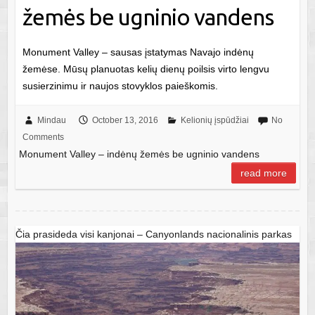
žemės be ugninio vandens
Monument Valley – sausas įstatymas Navajo indėnų
žemėse. Mūsų planuotas kelių dienų poilsis virto lengvu
susierzinimu ir naujos stovyklos paieškomis.
Mindau
October 13, 2016
Kelionių įspūdžiai
No
Comments
Monument Valley – indėnų žemės be ugninio vandens
read more
Čia prasideda visi kanjonai – Canyonlands nacionalinis parkas