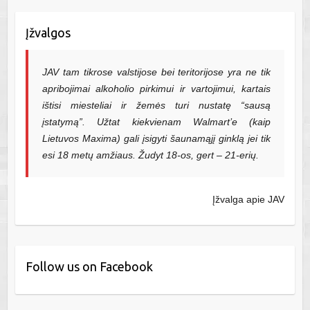
Įžvalgos
JAV tam tikrose valstijose bei teritorijose yra ne tik
apribojimai alkoholio pirkimui ir vartojimui, kartais
ištisi miesteliai ir žemės turi nustatę “sausą
įstatymą”. Užtat kiekvienam Walmart’e (kaip
Lietuvos Maxima) gali įsigyti šaunamąjį ginklą jei tik
esi 18 metų amžiaus. Žudyt 18-os, gert – 21-erių.
Įžvalga apie JAV
Follow us on Facebook