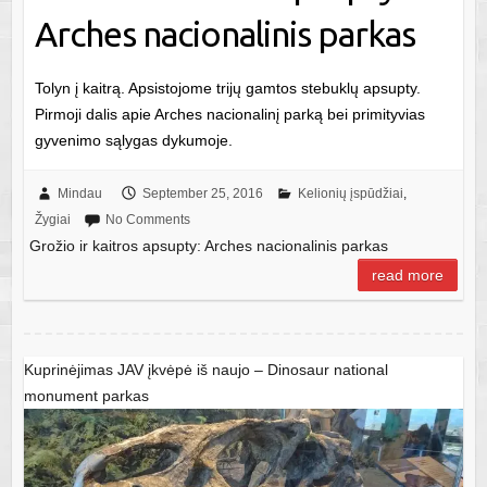
Arches nacionalinis parkas
Tolyn į kaitrą. Apsistojome trijų gamtos stebuklų apsupty.
Pirmoji dalis apie Arches nacionalinį parką bei primityvias
gyvenimo sąlygas dykumoje.
Mindau
September 25, 2016
Kelionių įspūdžiai
,
Žygiai
No Comments
Grožio ir kaitros apsupty: Arches nacionalinis parkas
read more
Kuprinėjimas JAV įkvėpė iš naujo – Dinosaur national
monument parkas