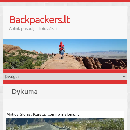
Skip
to
Backpackers.lt
content
Aplink pasaulį – lietuviškai!
Dykuma
Mirties Slėnis. Karšta, apmirę ir slėnis…