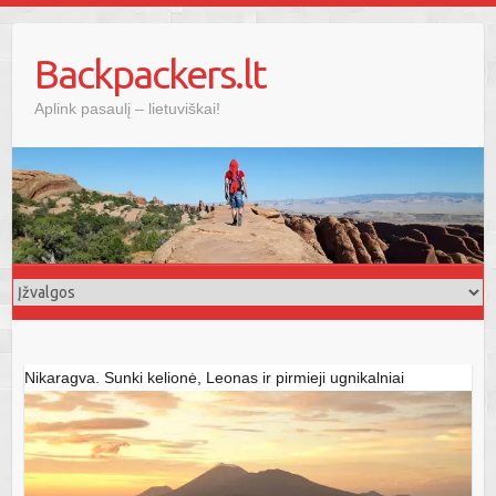
Skip
to
Backpackers.lt
content
Aplink pasaulį – lietuviškai!
Nikaragva. Sunki kelionė, Leonas ir pirmieji ugnikalniai