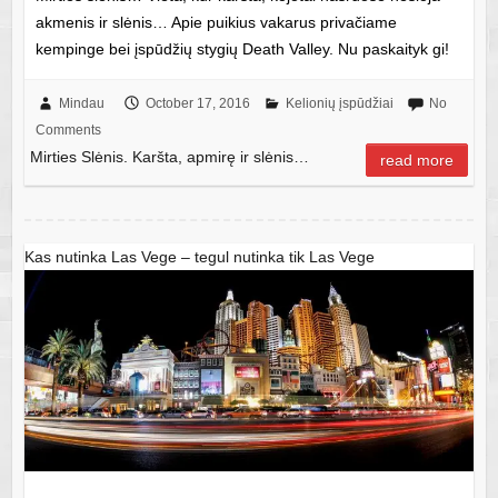
akmenis ir slėnis… Apie puikius vakarus privačiame
kempinge bei įspūdžių stygių Death Valley. Nu paskaityk gi!
Mindau
October 17, 2016
Kelionių įspūdžiai
No
Comments
Mirties Slėnis. Karšta, apmirę ir slėnis…
read more
Kas nutinka Las Vege – tegul nutinka tik Las Vege