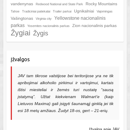
vandenynas
Rocky Mountains
Redwood National and State Park
Ugnikalniai
Tahoe
Tradiciniai patiekalai
Trailer parkai
Vajomingas
Yellowstone nacionalinis
Vašingtonas
Virginia city
parkas
Zion nacionalinis parkas
Yosemites nacionalinis parkas
Žygiai
Žygis
Įžvalgos
JAV tam tikrose valstijose bei teritorijose yra ne tik
apribojimai alkoholio pirkimui ir vartojimui, kartais
ištisi miesteliai ir žemės turi nustatę “sausą
įstatymą”. Užtat kiekvienam Walmart’e (kaip
Lietuvos Maxima) gali įsigyti šaunamąjį ginklą jei tik
esi 18 metų amžiaus. Žudyt 18-os, gert – 21-erių.
Įžvalga apie JAV