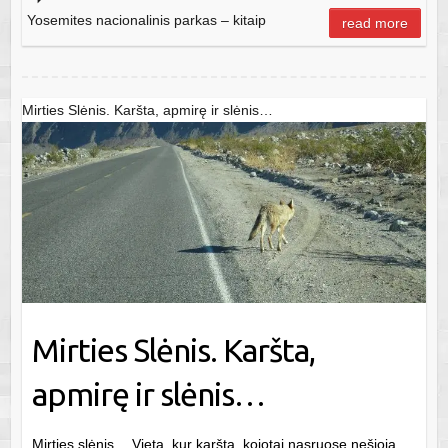
Yosemites nacionalinis parkas – kitaip
read more
Mirties Slėnis. Karšta, apmirę ir slėnis…
Mirties Slėnis. Karšta,
apmirę ir slėnis…
Mirties slėnis… Vieta, kur karšta, kojotai nasruose nešioja