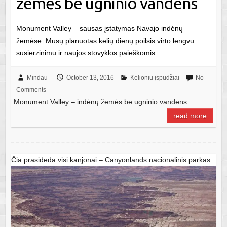
žemės be ugninio vandens
Monument Valley – sausas įstatymas Navajo indėnų
žemėse. Mūsų planuotas kelių dienų poilsis virto lengvu
susierzinimu ir naujos stovyklos paieškomis.
Mindau
October 13, 2016
Kelionių įspūdžiai
No
Comments
Monument Valley – indėnų žemės be ugninio vandens
read more
Čia prasideda visi kanjonai – Canyonlands nacionalinis parkas