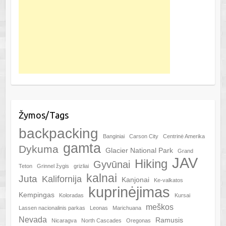
Žymos/Tags
backpacking
Banginiai
Carson City
Centrinė Amerika
gamta
Dykuma
Glacier National Park
Grand
JAV
Hiking
Gyvūnai
Teton
Grinnel žygis
grizliai
kalnai
Juta
Kalifornija
Kanjonai
Ke-valkatos
kuprinėjimas
Kempingas
Koloradas
Kursai
meškos
Lassen nacionalinis parkas
Leonas
Marichuana
Nevada
Ramusis
Nicaragva
North Cascades
Oregonas