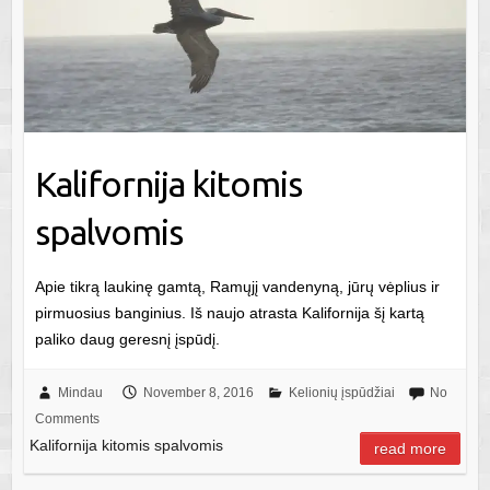
Kalifornija kitomis
spalvomis
Apie tikrą laukinę gamtą, Ramųjį vandenyną, jūrų vėplius ir
pirmuosius banginius. Iš naujo atrasta Kalifornija šį kartą
paliko daug geresnį įspūdį.
Mindau
November 8, 2016
Kelionių įspūdžiai
No
Comments
Kalifornija kitomis spalvomis
read more