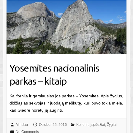
Yosemites nacionalinis
parkas – kitaip
Kalifornija ir garsiausias jos parkas – Yosemites. Apie žygius,
didžiąsias sekvojas ir juodąją meškutę, kuri buvo tokia miela,
kad Giedrė norėtų ją auginti.
Mindau
October 25, 2016
Kelionių įspūdžiai
,
Žygiai
No Comments