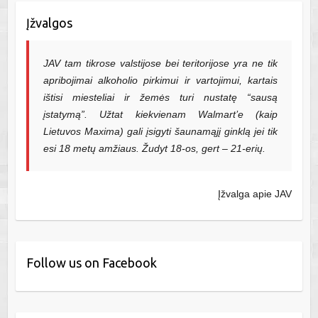
Įžvalgos
JAV tam tikrose valstijose bei teritorijose yra ne tik
apribojimai alkoholio pirkimui ir vartojimui, kartais
ištisi miesteliai ir žemės turi nustatę “sausą
įstatymą”. Užtat kiekvienam Walmart’e (kaip
Lietuvos Maxima) gali įsigyti šaunamąjį ginklą jei tik
esi 18 metų amžiaus. Žudyt 18-os, gert – 21-erių.
Įžvalga apie JAV
Follow us on Facebook