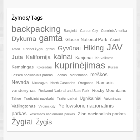
Žymos/Tags
backpacking
Banginiai
Carson City
Centrinė Amerika
gamta
Dykuma
Glacier National Park
Grand
JAV
Hiking
Gyvūnai
Teton
Grinnel žygis
grizliai
kalnai
Juta
Kalifornija
Kanjonai
Ke-valkatos
kuprinėjimas
Kempingas
Koloradas
Kursai
meškos
Lassen nacionalinis parkas
Leonas
Marichuana
Nevada
Ramusis
Nicaragva
North Cascades
Oregonas
vandenynas
Rocky Mountains
Redwood National and State Park
Ugnikalniai
Tahoe
Tradiciniai patiekalai
Trailer parkai
Vajomingas
Yellowstone nacionalinis
Vašingtonas
Virginia city
parkas
Zion nacionalinis parkas
Yosemites nacionalinis parkas
Žygiai
Žygis