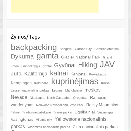
Žymos/Tags
backpacking
Banginiai
Carson City
Centrinė Amerika
gamta
Dykuma
Glacier National Park
Grand
JAV
Hiking
Gyvūnai
Teton
Grinnel žygis
grizliai
kalnai
Juta
Kalifornija
Kanjonai
Ke-valkatos
kuprinėjimas
Kempingas
Koloradas
Kursai
meškos
Lassen nacionalinis parkas
Leonas
Marichuana
Nevada
Ramusis
Nicaragva
North Cascades
Oregonas
vandenynas
Rocky Mountains
Redwood National and State Park
Ugnikalniai
Tahoe
Tradiciniai patiekalai
Trailer parkai
Vajomingas
Yellowstone nacionalinis
Vašingtonas
Virginia city
parkas
Zion nacionalinis parkas
Yosemites nacionalinis parkas