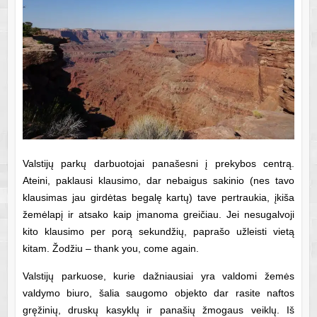
Valstijų parkų darbuotojai panašesni į prekybos centrą.
Ateini, paklausi klausimo, dar nebaigus sakinio (nes tavo
klausimas jau girdėtas begalę kartų) tave pertraukia, įkiša
žemėlapį ir atsako kaip įmanoma greičiau. Jei nesugalvoji
kito klausimo per porą sekundžių, paprašo užleisti vietą
kitam. Žodžiu – thank you, come again.
Valstijų parkuose, kurie dažniausiai yra valdomi žemės
valdymo biuro, šalia saugomo objekto dar rasite naftos
gręžinių, druskų kasyklų ir panašių žmogaus veiklų. Iš