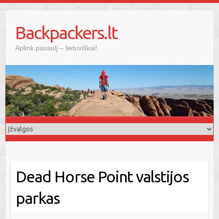
Skip
to
Backpackers.lt
content
Aplink pasaulį – lietuviškai!
Dead Horse Point valstijos
parkas