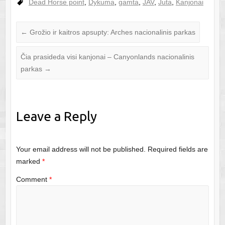
Dead Horse point
,
Dykuma
,
gamta
,
JAV
,
Juta
,
Kanjonai
←
Grožio ir kaitros apsupty: Arches nacionalinis parkas
Čia prasideda visi kanjonai – Canyonlands nacionalinis
parkas
→
Leave a Reply
Your email address will not be published.
Required fields are
marked
*
Comment
*