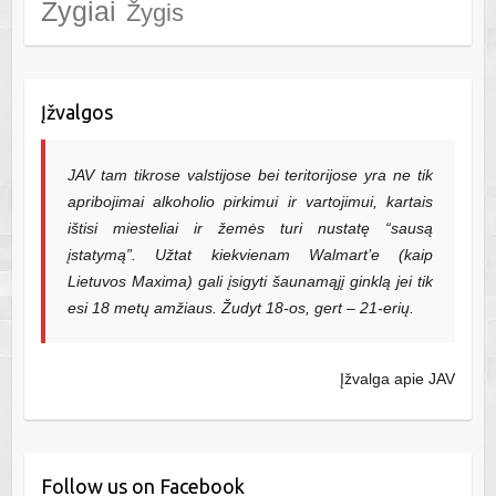
Žygiai
Žygis
Įžvalgos
JAV tam tikrose valstijose bei teritorijose yra ne tik
apribojimai alkoholio pirkimui ir vartojimui, kartais
ištisi miesteliai ir žemės turi nustatę “sausą
įstatymą”. Užtat kiekvienam Walmart’e (kaip
Lietuvos Maxima) gali įsigyti šaunamąjį ginklą jei tik
esi 18 metų amžiaus. Žudyt 18-os, gert – 21-erių.
Įžvalga apie JAV
Follow us on Facebook