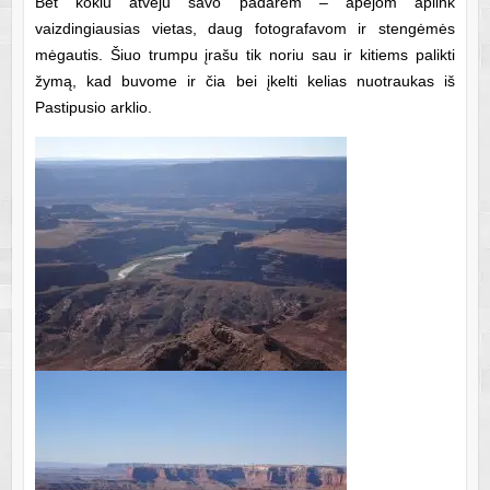
Bet kokiu atveju savo padarėm – apėjom aplink
vaizdingiausias vietas, daug fotografavom ir stengėmės
mėgautis. Šiuo trumpu įrašu tik noriu sau ir kitiems palikti
žymą, kad buvome ir čia bei įkelti kelias nuotraukas iš
Pastipusio arklio.