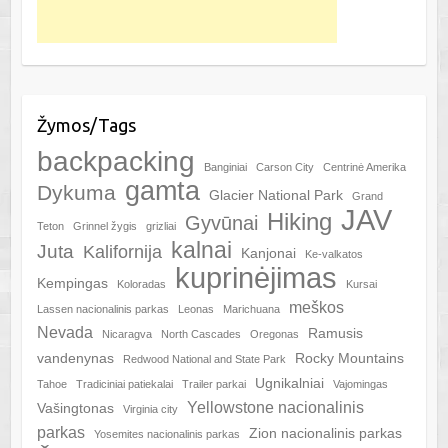
Žymos/Tags
backpacking
Banginiai
Carson City
Centrinė Amerika
gamta
Dykuma
Glacier National Park
Grand
JAV
Hiking
Gyvūnai
Teton
Grinnel žygis
grizliai
kalnai
Juta
Kalifornija
Kanjonai
Ke-valkatos
kuprinėjimas
Kempingas
Koloradas
Kursai
meškos
Lassen nacionalinis parkas
Leonas
Marichuana
Nevada
Ramusis
Nicaragva
North Cascades
Oregonas
vandenynas
Rocky Mountains
Redwood National and State Park
Ugnikalniai
Tahoe
Tradiciniai patiekalai
Trailer parkai
Vajomingas
Yellowstone nacionalinis
Vašingtonas
Virginia city
parkas
Zion nacionalinis parkas
Yosemites nacionalinis parkas