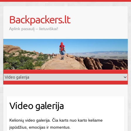
Skip
to
Backpackers.lt
content
Aplink pasaulį – lietuviškai!
Video galerija
Kelionių video galerija. Čia karts nuo karto keliame
įspūdžius, emocijas ir momentus.