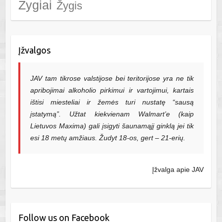
Žygiai
Žygis
Įžvalgos
JAV tam tikrose valstijose bei teritorijose yra ne tik
apribojimai alkoholio pirkimui ir vartojimui, kartais
ištisi miesteliai ir žemės turi nustatę “sausą
įstatymą”. Užtat kiekvienam Walmart’e (kaip
Lietuvos Maxima) gali įsigyti šaunamąjį ginklą jei tik
esi 18 metų amžiaus. Žudyt 18-os, gert – 21-erių.
Įžvalga apie JAV
Follow us on Facebook