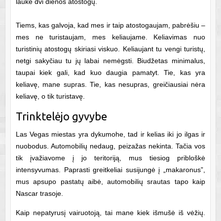
laukė dvi dienos atostogų.
Tiems, kas galvoja, kad mes ir taip atostogaujam, pabrėšiu –
mes ne turistaujam, mes keliaujame. Keliavimas nuo
turistinių atostogų skiriasi viskuo. Keliaujant tu vengi turistų,
netgi sakyčiau tu jų labai nemėgsti. Biudžetas minimalus,
taupai kiek gali, kad kuo daugia pamatyt. Tie, kas yra
keliavę, mane supras. Tie, kas nesupras, greičiausiai nėra
keliavę, o tik turistavę.
Trinktelėjo gyvybe
Las Vegas miestas yra dykumohe, tad ir kelias iki jo ilgas ir
nuobodus. Automobilių nedaug, peizažas nekinta. Tačia vos
tik įvažiavome į jo teritoriją, mus tiesiog pribloškė
intensyvumas. Paprasti greitkeliai susijungė į „makaronus”,
mus apsupo pastatų aibė, automobilių srautas tapo kaip
Nascar trasoje.
Kaip nepatyrusį vairuotoją, tai mane kiek išmušė iš vėžių.