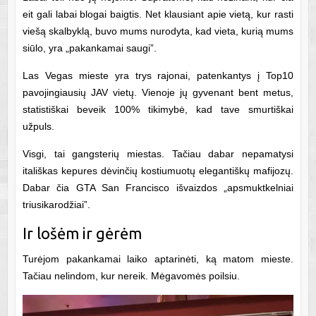
eit gali labai blogai baigtis. Net klausiant apie vietą, kur rasti
viešą skalbyklą, buvo mums nurodyta, kad vieta, kurią mums
siūlo, yra „pakankamai saugi”.
Las Vegas mieste yra trys rajonai, patenkantys į Top10
pavojingiausių JAV vietų. Vienoje jų gyvenant bent metus,
statistiškai beveik 100% tikimybė, kad tave smurtiškai
užpuls.
Visgi, tai gangsterių miestas. Tačiau dabar nepamatysi
itališkas kepures dėvinčių kostiumuotų elegantiškų mafijozų.
Dabar čia GTA San Francisco išvaizdos „apsmuktkelniai
triusikarodžiai”.
Ir lošėm ir gėrėm
Turėjom pakankamai laiko aptarinėti, ką matom mieste.
Tačiau nelindom, kur nereik. Mėgavomės poilsiu.