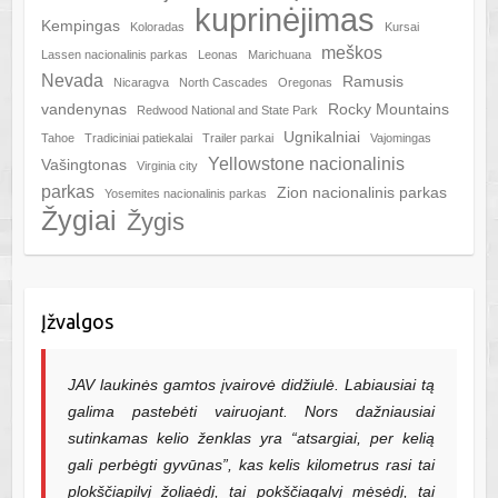
kuprinėjimas
Kempingas
Koloradas
Kursai
meškos
Lassen nacionalinis parkas
Leonas
Marichuana
Nevada
Ramusis
Nicaragva
North Cascades
Oregonas
vandenynas
Rocky Mountains
Redwood National and State Park
Ugnikalniai
Tahoe
Tradiciniai patiekalai
Trailer parkai
Vajomingas
Yellowstone nacionalinis
Vašingtonas
Virginia city
parkas
Zion nacionalinis parkas
Yosemites nacionalinis parkas
Žygiai
Žygis
Įžvalgos
JAV laukinės gamtos įvairovė didžiulė. Labiausiai tą
galima pastebėti vairuojant. Nors dažniausiai
sutinkamas kelio ženklas yra “atsargiai, per kelią
gali perbėgti gyvūnas”, kas kelis kilometrus rasi tai
plokščiapilvį žoliaėdį, tai pokščiagalvį mėsėdį, tai