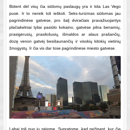
Būtent dėl visų čia siūlomų paslaugų yra ir kita Las Vego
pusė. Ir to nereik toli ieškoti. Seks-turizmas siūlomas jau
pagrindinėse gatvėse, pro šalį dviračiais pravažiuojantys
plačiakelniai tyliai pasiūlo kokaino, gatvėse pilna benamių,
prasigėrusių, prasilošusių, išmaldos ar alaus prašančių,
dozę venon gatvėj besišaunančių ir visokių kitokių vietinių
žmogystų. Ir čia vis dar tose pagrindinėse miesto gatvėse.
Labai toli nuo jų nėjome. Supratome, kad nežinant, kur čia