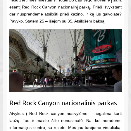
esantį Red Rock Canyon nacionalinį parką. Prieš išvykstant
dar nusprendėme atsilošti prieš kazino. Ir ką jūs galvojate?
Pavyko. Statėm 2$ – išėjom su 3$. Atsilošėm baksą.
Red Rock Canyon nacionalinis parkas
Atvykus į Red Rock canyon nusivylėme – negalima kurti
laužų. Tad ir maisto šilto nenusimatė. Na, kol neradome
informacijos centro, su rozete. Mes jau turėjome virduliuką,