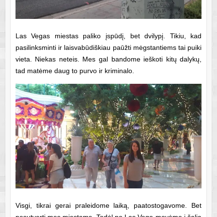
Las Vegas miestas paliko įspūdį, bet dvilypį. Tikiu, kad
pasilinksminti ir laisvabūdiškiau paūžti mėgstantiems tai puiki
vieta. Niekas neteis. Mes gal bandome ieškoti kitų dalykų,
tad matėme daug to purvo ir kriminalo.
Visgi, tikrai gerai praleidome laiką, paatostogavome. Bet
nesutverti mes miestams. Todėl po Las Vego movėme į šalia