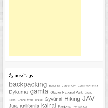
Žymos/Tags
backpacking
Banginiai
Carson City
Centrinė Amerika
gamta
Dykuma
Glacier National Park
Grand
JAV
Hiking
Gyvūnai
Teton
Grinnel žygis
grizliai
kalnai
Juta
Kalifornija
Kanjonai
Ke-valkatos