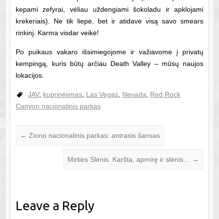
kepami zefyrai, vėliau uždengiami šokoladu ir apklojami
krekeriais). Ne tik liepė, bet ir atidavė visą savo smears
rinkinį. Karma visdar veikė!
Po puikaus vakaro išsimiegojome ir važiavome į privatų
kempingą, kuris būtų arčiau Death Valley – mūsų naujos
lokacijos.
JAV
,
kuprinėjimas
,
Las Vegas
,
Nevada
,
Red Rock
Canyon nacionalinis parkas
←
Ziono nacionalinis parkas: antrasis šansas
Mirties Slėnis. Karšta, apmirę ir slėnis…
→
Leave a Reply