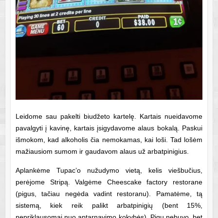
Leidome sau pakelti biudžeto kartelę. Kartais nueidavome
pavalgyti į kavinę, kartais įsigydavome alaus bokalą. Paskui
išmokom, kad alkoholis čia nemokamas, kai loši. Tad lošėm
mažiausiom sumom ir gaudavom alaus už arbatpinigius.
Aplankėme Tupac’o nužudymo vietą, kelis viešbučius,
perėjome Stripą. Valgėme Cheescake factory restorane
(pigus, tačiau negėda vadint restoranu). Pamatėme, tą
sistemą, kiek reik palikt arbatpinigių (bent 15%,
nepriklausomai nuo aptarnavimo kokybės). Pigu nebuvo, bet