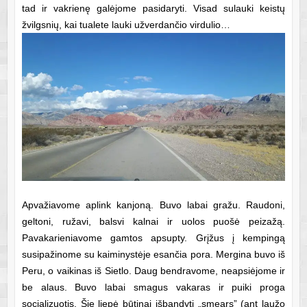
tad ir vakrienę galėjome pasidaryti. Visad sulauki keistų
žvilgsnių, kai tualete lauki užverdančio virdulio…
Apvažiavome aplink kanjoną. Buvo labai gražu. Raudoni,
geltoni, ružavi, balsvi kalnai ir uolos puošė peizažą.
Pavakarieniavome gamtos apsupty. Grįžus į kempingą
susipažinome su kaiminystėje esančia pora. Mergina buvo iš
Peru, o vaikinas iš Sietlo. Daug bendravome, neapsiėjome ir
be alaus. Buvo labai smagus vakaras ir puiki proga
socializuotis. Šie liepė būtinai išbandyti „smears” (ant laužo