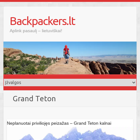
Skip
to
Backpackers.lt
content
Aplink pasaulį – lietuviškai!
Grand Teton
Neplanuotai priviliojęs peizažas – Grand Teton kalnai