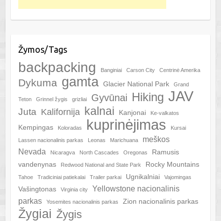
Žymos/Tags
backpacking
Banginiai
Carson City
Centrinė Amerika
gamta
Dykuma
Glacier National Park
Grand
JAV
Hiking
Gyvūnai
Teton
Grinnel žygis
grizliai
kalnai
Juta
Kalifornija
Kanjonai
Ke-valkatos
kuprinėjimas
Kempingas
Koloradas
Kursai
meškos
Lassen nacionalinis parkas
Leonas
Marichuana
Nevada
Ramusis
Nicaragva
North Cascades
Oregonas
vandenynas
Rocky Mountains
Redwood National and State Park
Ugnikalniai
Tahoe
Tradiciniai patiekalai
Trailer parkai
Vajomingas
Yellowstone nacionalinis
Vašingtonas
Virginia city
parkas
Zion nacionalinis parkas
Yosemites nacionalinis parkas
Žygiai
Žygis