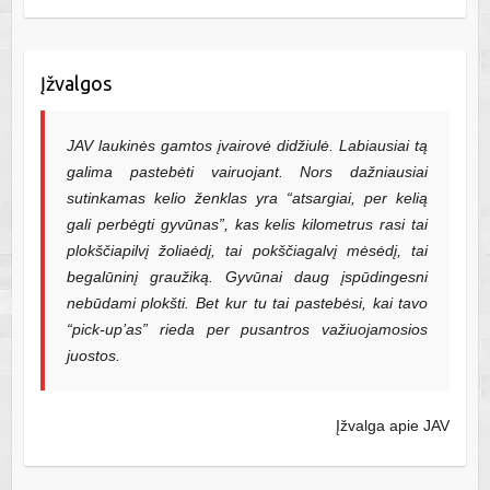
Įžvalgos
JAV laukinės gamtos įvairovė didžiulė. Labiausiai tą
galima pastebėti vairuojant. Nors dažniausiai
sutinkamas kelio ženklas yra “atsargiai, per kelią
gali perbėgti gyvūnas”, kas kelis kilometrus rasi tai
plokščiapilvį žoliaėdį, tai pokščiagalvį mėsėdį, tai
begalūninį graužiką. Gyvūnai daug įspūdingesni
nebūdami plokšti. Bet kur tu tai pastebėsi, kai tavo
“pick-up’as” rieda per pusantros važiuojamosios
juostos.
Įžvalga apie JAV