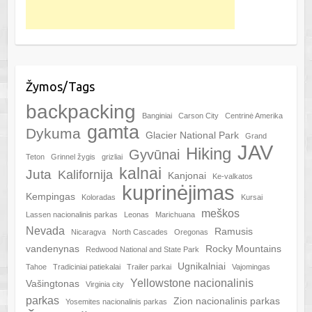
Žymos/Tags
backpacking
Banginiai
Carson City
Centrinė Amerika
gamta
Dykuma
Glacier National Park
Grand
JAV
Hiking
Gyvūnai
Teton
Grinnel žygis
grizliai
kalnai
Juta
Kalifornija
Kanjonai
Ke-valkatos
kuprinėjimas
Kempingas
Koloradas
Kursai
meškos
Lassen nacionalinis parkas
Leonas
Marichuana
Nevada
Ramusis
Nicaragva
North Cascades
Oregonas
vandenynas
Rocky Mountains
Redwood National and State Park
Ugnikalniai
Tahoe
Tradiciniai patiekalai
Trailer parkai
Vajomingas
Yellowstone nacionalinis
Vašingtonas
Virginia city
parkas
Zion nacionalinis parkas
Yosemites nacionalinis parkas