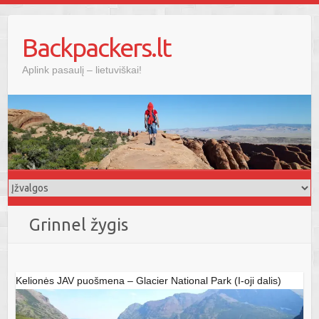
Skip
to
Backpackers.lt
content
Aplink pasaulį – lietuviškai!
Grinnel žygis
Kelionės JAV puošmena – Glacier National Park (I-oji dalis)