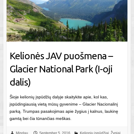
Kelionės JAV puošmena –
Glacier National Park (I-oji
dalis)
Šioje kelionių įspūdžių dalyje skaitykite apie, kol kas,
įspūdingiausią vietą mūsų gyvenime – Glacier Nacionalinį
parką. Trumpas pasakojimas apie žygius į kalnus, laukinę
gamtą bei čia tūnančias meškas.
Mindau
September 5, 2016
Kelionių įspūdžiai
,
Žygiai