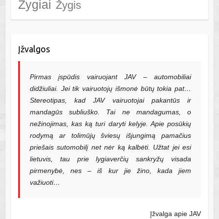
Žygiai
Žygis
Įžvalgos
Pirmas įspūdis vairuojant JAV – automobiliai
didžiuliai. Jei tik vairuotojų išmonė būtų tokia pat…
Stereotipas, kad JAV vairuotojai pakantūs ir
mandagūs subliuško. Tai ne mandagumas, o
nežinojimas, kas ką turi daryti kelyje. Apie posūkių
rodymą ar tolimūjų šviesų išjungimą pamačius
priešais sutomobilį net nėr ką kalbėti. Užtat jei esi
lietuvis, tau prie lygiaverčių sankryžų visada
pirmenybė, nes – iš kur jie žino, kada jiem
važiuoti…
Įžvalga apie JAV