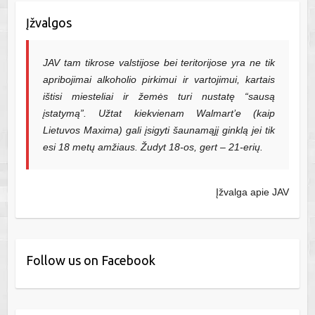
Įžvalgos
JAV tam tikrose valstijose bei teritorijose yra ne tik
apribojimai alkoholio pirkimui ir vartojimui, kartais
ištisi miesteliai ir žemės turi nustatę “sausą
įstatymą”. Užtat kiekvienam Walmart’e (kaip
Lietuvos Maxima) gali įsigyti šaunamąjį ginklą jei tik
esi 18 metų amžiaus. Žudyt 18-os, gert – 21-erių.
Įžvalga apie JAV
Follow us on Facebook