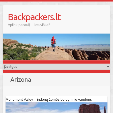
Skip
to
Backpackers.lt
content
Aplink pasaulį – lietuviškai!
Arizona
Monument Valley – indėnų žemės be ugninio vandens