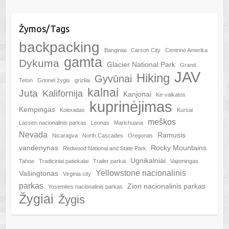
Žymos/Tags
backpacking
Banginiai
Carson City
Centrinė Amerika
gamta
Dykuma
Glacier National Park
Grand
JAV
Hiking
Gyvūnai
Teton
Grinnel žygis
grizliai
kalnai
Juta
Kalifornija
Kanjonai
Ke-valkatos
kuprinėjimas
Kempingas
Koloradas
Kursai
meškos
Lassen nacionalinis parkas
Leonas
Marichuana
Nevada
Ramusis
Nicaragva
North Cascades
Oregonas
vandenynas
Rocky Mountains
Redwood National and State Park
Ugnikalniai
Tahoe
Tradiciniai patiekalai
Trailer parkai
Vajomingas
Yellowstone nacionalinis
Vašingtonas
Virginia city
parkas
Zion nacionalinis parkas
Yosemites nacionalinis parkas
Žygiai
Žygis