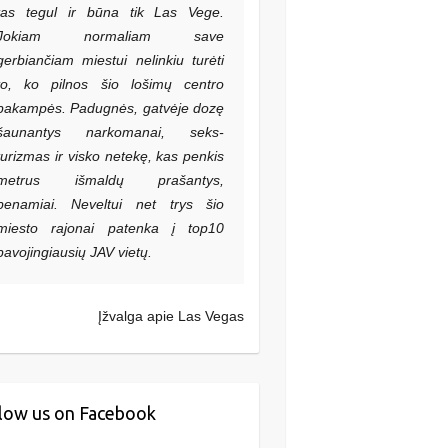
tas tegul ir būna tik Las Vege.
Jokiam normaliam save
gerbiančiam miestui nelinkiu turėti
to, ko pilnos šio lošimų centro
pakampės. Padugnės, gatvėje dozę
šaunantys narkomanai, seks-
turizmas ir visko netekę, kas penkis
metrus išmaldų prašantys,
benamiai. Neveltui net trys šio
miesto rajonai patenka į top10
pavojingiausių JAV vietų.
Įžvalga apie Las Vegas
low us on Facebook