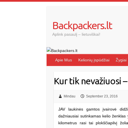
Skip
to
content
Backpackers.lt
Aplink pasaulį – lietuviškai!
Apie Mus
Kelionių įspūdžiai
Žygiai
Kur tik nevažiuosi –
Mindau
September 23, 2016
JAV laukinės gamtos įvairovė didži
dažniausiai sutinkamas kelio ženklas y
kilometrus rasi tai plokščiapilvį žol