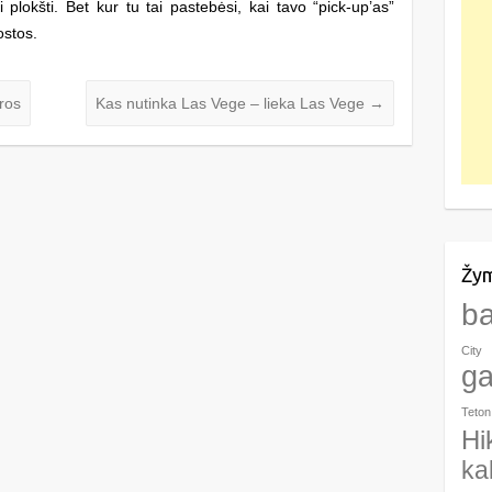
lokšti. Bet kur tu tai pastebėsi, kai tavo “pick-up’as”
ostos.
ros
Kas nutinka Las Vege – lieka Las Vege
→
Žy
b
City
g
Teton
Hi
ka