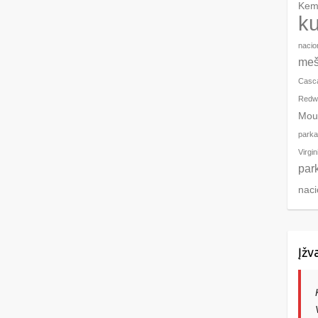
Kem
ku
nacio
meš
Casc
Redwo
Mou
parka
Virgin
par
naci
Įžv