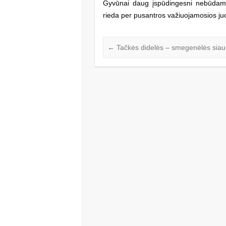
Gyvūnai daug įspūdingesni nebūdami p
rieda per pusantros važiuojamosios ju
←
Tačkės didelės – smegenėlės siau