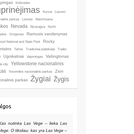
pingas
Koloradas
prinėjimas
Kursai
Lassen
nalinis parkas
Leonas
Marichuana
kos
Nevada
Nicaragva
North
Ramusis vandenynas
ades
Oregonas
Rocky
od National and State Park
ntains
Tahoe
Tradiciniai patiekalai
Trailer
Ugnikalniai
Vašingtonas
i
Vajomingas
Yellowstone nacionalinis
ia city
kas
Zion
Yosemites nacionalinis parkas
Žygiai
Žygis
onalinis parkas
algos
Kas nutinka Las Vege – lieka Las
Vege. O tiksliau: kas yra Las Vege –