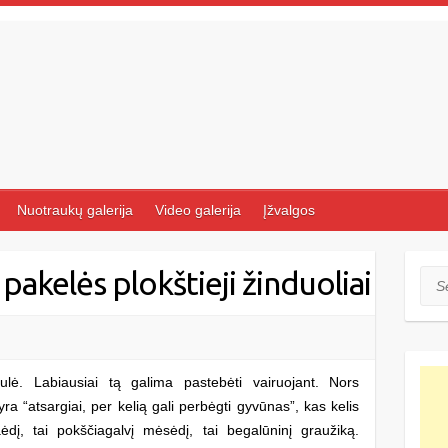
Nuotraukų galerija
Video galerija
Įžvalgos
 pakelės plokštieji žinduoliai
Sea
ulė. Labiausiai tą galima pastebėti vairuojant. Nors
ra “atsargiai, per kelią gali perbėgti gyvūnas”, kas kelis
iaėdį, tai pokščiagalvį mėsėdį, tai begalūninį graužiką.