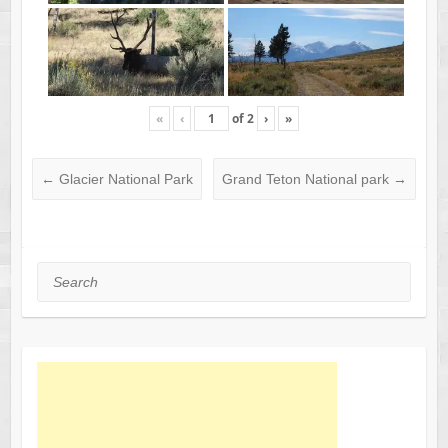
«
‹
of
2
›
»
←
Glacier National Park
Grand Teton National park
→
Search