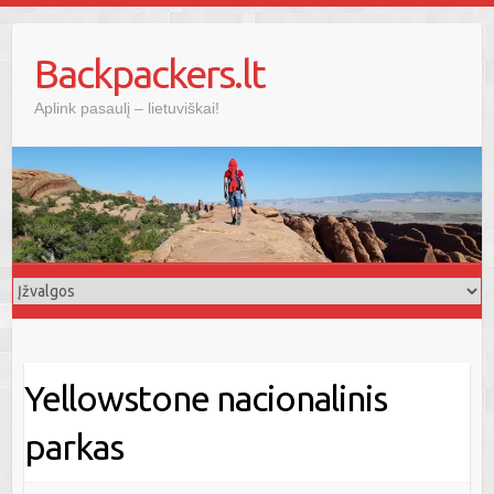
Skip
to
Backpackers.lt
content
Aplink pasaulį – lietuviškai!
Yellowstone nacionalinis
parkas