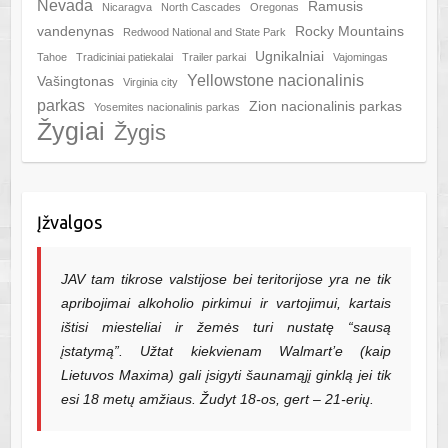
Nevada
Ramusis
Nicaragva
North Cascades
Oregonas
vandenynas
Rocky Mountains
Redwood National and State Park
Ugnikalniai
Tahoe
Tradiciniai patiekalai
Trailer parkai
Vajomingas
Yellowstone nacionalinis
Vašingtonas
Virginia city
parkas
Zion nacionalinis parkas
Yosemites nacionalinis parkas
Žygiai
Žygis
Įžvalgos
JAV tam tikrose valstijose bei teritorijose yra ne tik
apribojimai alkoholio pirkimui ir vartojimui, kartais
ištisi miesteliai ir žemės turi nustatę “sausą
įstatymą”. Užtat kiekvienam Walmart’e (kaip
Lietuvos Maxima) gali įsigyti šaunamąjį ginklą jei tik
esi 18 metų amžiaus. Žudyt 18-os, gert – 21-erių.