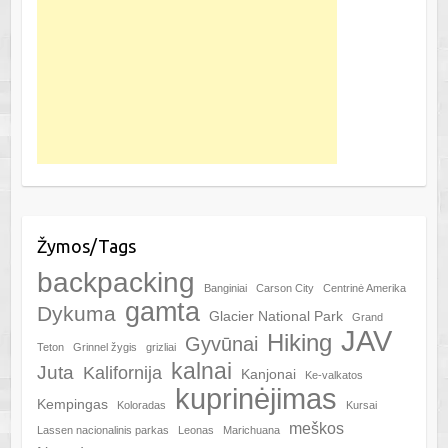
Žymos/Tags
backpacking
Banginiai
Carson City
Centrinė Amerika
gamta
Dykuma
Glacier National Park
Grand
JAV
Hiking
Gyvūnai
Teton
Grinnel žygis
grizliai
kalnai
Juta
Kalifornija
Kanjonai
Ke-valkatos
kuprinėjimas
Kempingas
Koloradas
Kursai
meškos
Lassen nacionalinis parkas
Leonas
Marichuana