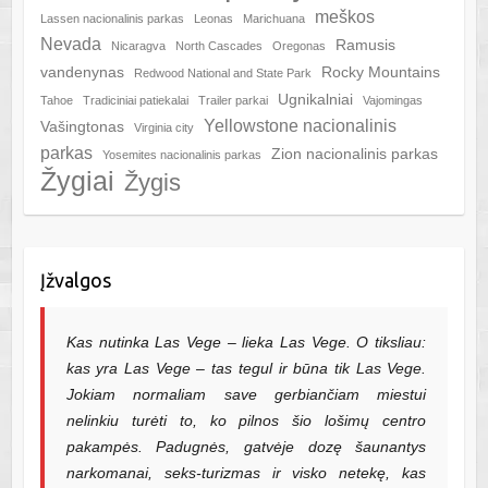
meškos
Lassen nacionalinis parkas
Leonas
Marichuana
Nevada
Ramusis
Nicaragva
North Cascades
Oregonas
vandenynas
Rocky Mountains
Redwood National and State Park
Ugnikalniai
Tahoe
Tradiciniai patiekalai
Trailer parkai
Vajomingas
Yellowstone nacionalinis
Vašingtonas
Virginia city
parkas
Zion nacionalinis parkas
Yosemites nacionalinis parkas
Žygiai
Žygis
Įžvalgos
Kas nutinka Las Vege – lieka Las Vege. O tiksliau:
kas yra Las Vege – tas tegul ir būna tik Las Vege.
Jokiam normaliam save gerbiančiam miestui
nelinkiu turėti to, ko pilnos šio lošimų centro
pakampės. Padugnės, gatvėje dozę šaunantys
narkomanai, seks-turizmas ir visko netekę, kas