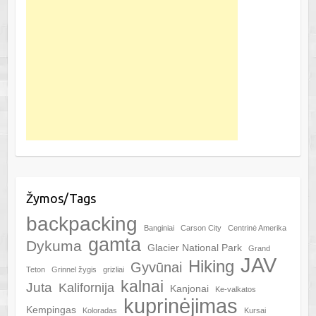
Žymos/Tags
backpacking
Banginiai
Carson City
Centrinė Amerika
gamta
Dykuma
Glacier National Park
Grand
JAV
Hiking
Gyvūnai
Teton
Grinnel žygis
grizliai
kalnai
Juta
Kalifornija
Kanjonai
Ke-valkatos
kuprinėjimas
Kempingas
Koloradas
Kursai