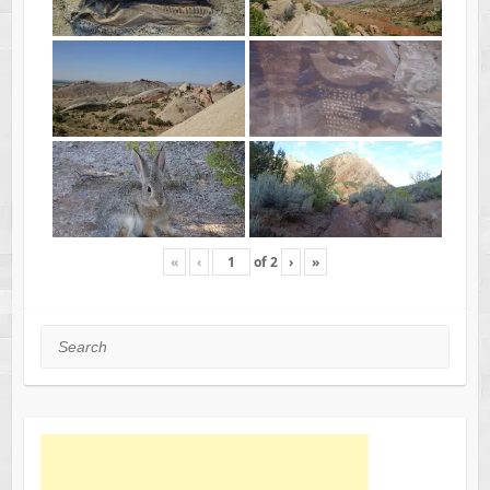
«
‹
of
2
›
»
Search