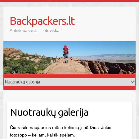
Skip
to
Backpackers.lt
content
Aplink pasaulį – lietuviškai!
Nuotraukų galerija
Čia rasite naujausius mūsų kelionių įspūdžius. Jokio
fotošopo – keliam, kai tik spėjam.